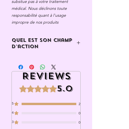
subsitue pas à votre traitement
médical. Nous déclinons toute
responsabilité quant à l'usage
impropre de nos produits
Quel est son champ
d'action
L'Elixir
PHI
ipeut être utiliser pour le
ré-alignement des lieux et des
personnes (ou animaux) mais aussi
Reviews
pour créer une "bulle de protection"
pour soi.
5.0
Rated 5 out of 5 stars.
5
2
4
0
3
0