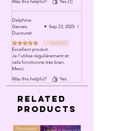
Was this helpful?
Yes (1)
petit miracle :)
Delphine
Gervais
•
Sep 23, 2025
Ducouret
Rated 5 out of 5 stars.
Verified
Excellent produit.
Je l'utilise régulièrement et
cela fonctionne très bien.
Merci.
Was this helpful?
Yes
Related
Products
Nouveauté