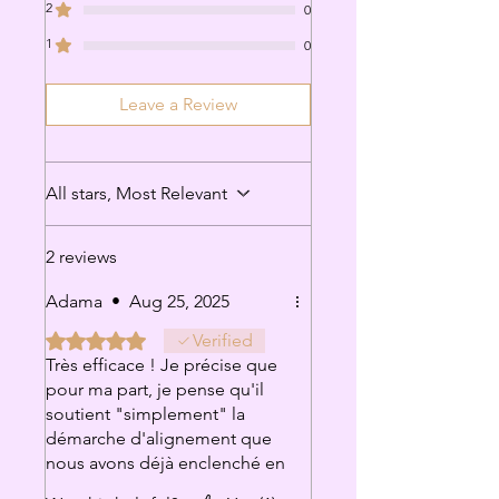
2
0
1
0
Leave a Review
All stars, Most Relevant
2 reviews
Adama
•
Aug 25, 2025
Rated 5 out of 5 stars.
Verified
Très efficace ! Je précise que
pour ma part, je pense qu'il
soutient "simplement" la
démarche d'alignement que
nous avons déjà enclenché en
nous même et c'est déjà un