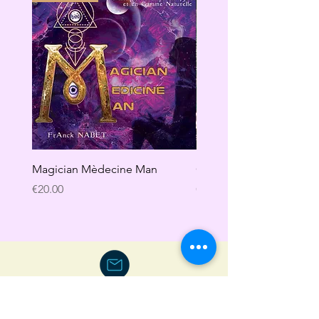
Magician Mèdecine Man
GAÏA
Price
Price
€20.00
€20.00
Politique de Retour