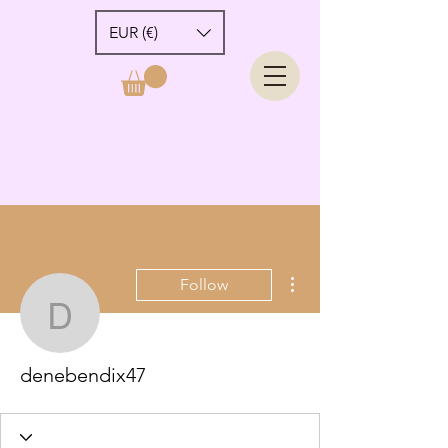
EUR (€)
More actions
Follow
denebendix47
denebendix47