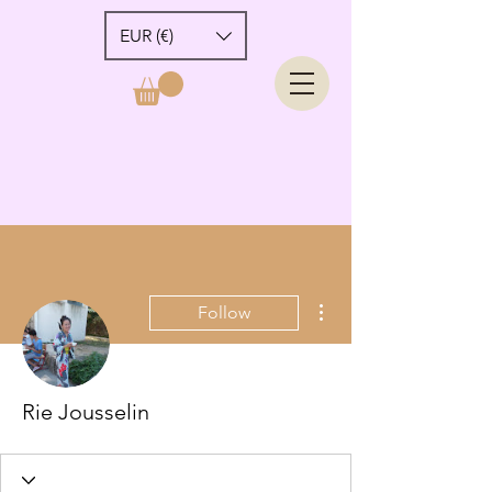
EUR (€)
More actions
Follow
Rie Jousselin